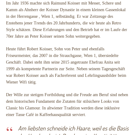
Im Jahr 1936 machte sich Raimund Koisser mit Messer, Schere und
Kamm als Ahnherr der Koisser Dynastie in einem kleinen Gassenlokal
in der Herrengasse , Wien 1, selbständig. Er war Zeitzeuge des
Enstehens jener Trends des 20.Jahrhunderts, die wir heute als Retro
Style schätzen. Diese Erfahrungen und den Betrieb hat er im Laufe der
70er Jahre an Peter Koisser seinen Sohn weitergegeben.
Heute führt Robert Koisser, Sohn von Peter und ebenfalls
Friseurmeister, das 2007 in die Strauchgasse, Wien 1, übersiedelte
Geschäft. Dabei steht ihm seine 2015 angetraute Ehefrau Anita seit
1999 als kompetente Partnerin zur Seite. Neben seinem Tagesgeschäft
war Robert Koisser auch als Fachreferent und Lehrlingsausbilder beim
Wiener Wifi tätig.
Der Wille zur stetigen Fortbildung und die Freude am Beruf sind neben
dem historischen Fundament die Zutaten für stilsichere Looks von
Classic bis Glamour. In altwiener Tradition werden diese inklusive
einer Tasse Café in Kaffeehausqualität serviert.
Am liebsten schneide ich Haare, weil es die Basis